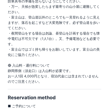
防寒具等の準備を怠らないようにしてください。

・万一、天候が急変したらまず最寄りの山小屋に避難してく
ださい。

・富士山は、登山道以外のところでも一見登れるように見え
ますが、落石を起こすなど大変危険です。必ず登山道を歩い
てください。

・夜間登山をする場合は勿論、昼登山を計画する場合でも懐
中電灯は不可欠です（1人1台）。又、予備電池なども必要で
す。

・富士山ではゴミ持ち帰りをお願いしています。富士山の美
化にご協力ください。

🔴 入山料・通行料について

静岡県側（須走口）は入山料が必要です。

お一人1回 4,000円となり、宿泊代金には含まれていません
のでご注意ください。
Reservation method
■ ご予約について
