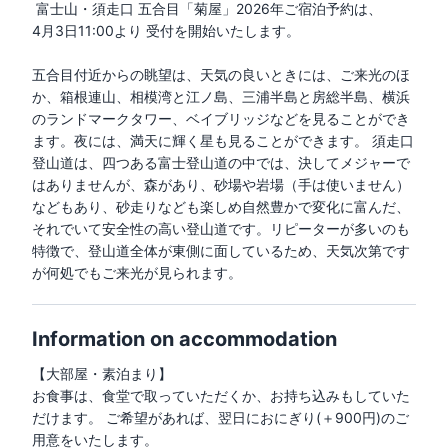
富士山・須走口 五合目「菊屋」2026年ご宿泊予約は、
4月3日11:00より 受付を開始いたします。
五合目付近からの眺望は、天気の良いときには、ご来光のほ
か、箱根連山、相模湾と江ノ島、三浦半島と房総半島、横浜
のランドマークタワー、ベイブリッジなどを見ることができ
ます。夜には、満天に輝く星も見ることができます。 須走口
登山道は、四つある富士登山道の中では、決してメジャーで
はありませんが、森があり、砂場や岩場（手は使いません）
などもあり、砂走りなども楽しめ自然豊かで変化に富んだ、
それでいて安全性の高い登山道です。リピーターが多いのも
特徴で、登山道全体が東側に面しているため、天気次第です
が何処でもご来光が見られます。
Information on accommodation
【大部屋・素泊まり】

お食事は、食堂で取っていただくか、お持ち込みもしていた
だけます。 ご希望があれば、翌日におにぎり(＋900円)のご
用意をいたします。
