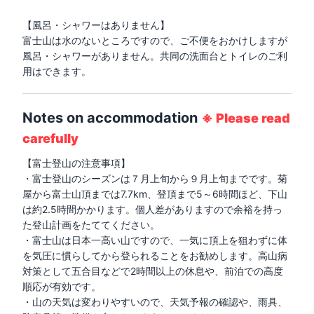
【風呂・シャワーはありません】

富士山は水のないところですので、ご不便をおかけしますが
風呂・シャワーがありません。共同の洗面台とトイレのご利
用はできます。
Notes on accommodation
※
Please read
carefully
【富士登山の注意事項】

・富士登山のシーズンは７月上旬から９月上旬までです。菊
屋から富士山頂までは7.7km、登頂まで5～6時間ほど、下山
は約2.5時間かかります。個人差がありますので余裕を持っ
た登山計画をたててください。

・富士山は日本一高い山ですので、一気に頂上を狙わずに体
を気圧に慣らしてから登られることをお勧めします。高山病
対策として五合目などで2時間以上の休息や、前泊での高度
順応が有効です。

・山の天気は変わりやすいので、天気予報の確認や、雨具、