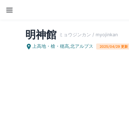
明神館
ミョウジンカン
/
myojinkan
上高地・槍・穂高
,
北アルプス
2025/04/29
更新