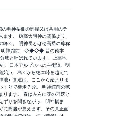
館の明神岳側の部屋又は共用のテ
来ます。 穂高大明神の関係より、
の峰々。 明神岳とは穂高岳の尊称
 明神館前 ◇◆◇◆ 昔の徳本
分岐と呼ばれています。 上高地
ｷﾛ、日本アルプスへの主街道、明
歩道始点、島々から徳本峠を越えて
神池）参道は、ここから始まりま
っくりで徒歩７分。 明神館前の穂
まります。 春は左右に花の群落と
えずりを聞きながら、明神橋ま
ぐに鳥居が見えます、その真正面
神橋の明神館側は、江戸時代には、