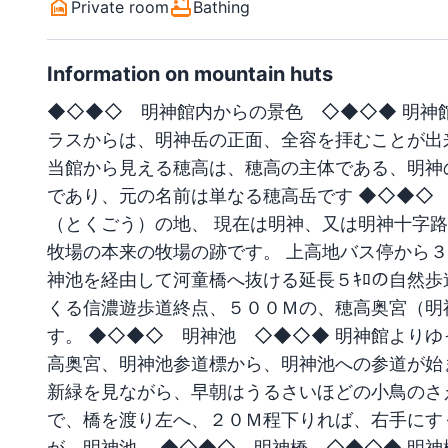
Private room
Bathing
Information on mountain huts
◆◇◆◇ 明神館内からの景色 ◇◆◇◆ 明神
ラスからは、明神岳の正面、全容を拝むことが出
当館から見える穂高は、穂高の主体である、明神
であり、元の名前は単なる穂高岳です ◆◇◆◇
（とくごう）の地、 現在は明神、又は明神十字路
牧場の本来の牧場の跡です。 上高地バス停から３
神池を経由して河童橋へ抜ける延長５ｷﾛの自然
くる信濃遊歩道終点、５００Ｍの、穂高奥宮（明
す。 ◆◇◆◇ 明神池 ◇◆◇◆ 明神館よりゆ
高奥宮、明神池参道標から、明神池への参道が始
新緑を見ながら、早朝はうるさいほどの小鳥のさ
で、橋を渡り左へ、２０Ｍ程下りれば、右手にす
が、明神池。 ◆◇◆◇ 明神橋 ◇◆◇◆ 明