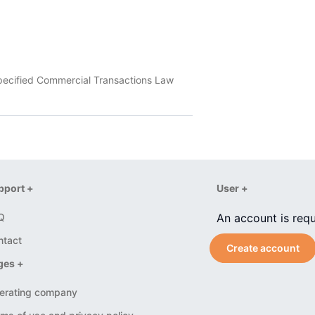
pecified Commercial Transactions Law
pport +
User +
Q
An account is requ
ntact
Create account
ges +
erating company