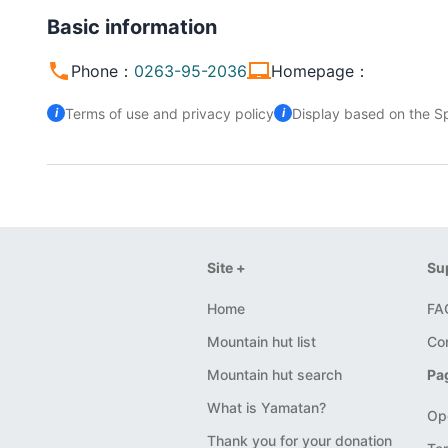
Basic information
Phone
：
0263-95-2036
Homepage
：
Terms of use and privacy policy
Display based on the S
Site +
Su
Home
FA
Mountain hut list
Co
Mountain hut search
Pa
What is Yamatan?
Op
Thank you for your donation