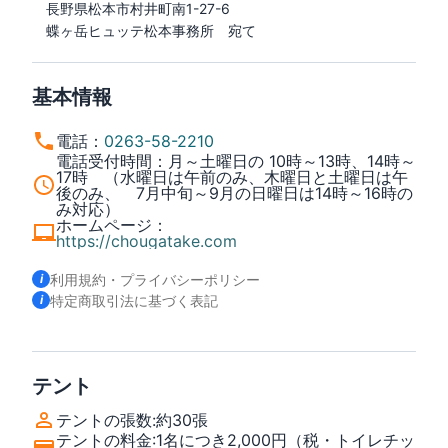
　長野県松本市村井町南1-27-6

　蝶ヶ岳ヒュッテ松本事務所　宛て
基本情報
電話
：
0263-58-2210
電話受付時間
：
月～土曜日の 10時～13時、14時～
17時 （水曜日は午前のみ、木曜日と土曜日は午
後のみ、 7月中旬～9月の日曜日は14時～16時の
み対応）
ホームページ
：
https://chougatake.com
利用規約・プライバシーポリシー
特定商取引法に基づく表記
テント
テントの張数
:
約30張
テントの料金
:
1名につき2,000円（税・トイレチッ