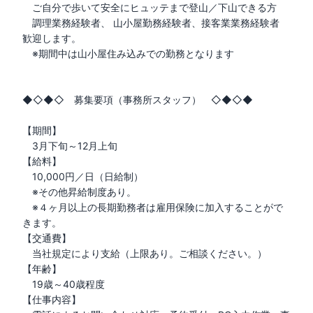
　ご自分で歩いて安全にヒュッテまで登山／下山できる方

　調理業務経験者、 山小屋勤務経験者、接客業業務経験者 
歓迎します。

　※期間中は山小屋住み込みでの勤務となります

◆◇◆◇　募集要項（事務所スタッフ）　◇◆◇◆ 

【期間】

　3月下旬～12月上旬

【給料】　　

　10,000円／日（日給制）

　※その他昇給制度あり。

　※４ヶ月以上の長期勤務者は雇用保険に加入することがで
きます。

【交通費】

　当社規定により支給（上限あり。ご相談ください。）

【年齢】

　19歳～40歳程度

【仕事内容】
