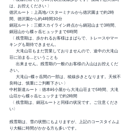
は、お控えください 〉

徳沢ルート：上高地バスターミナルから徳沢園まで約2時
間、徳沢園から約4時間30分

鍋冠ルート：三郷スカイライン終点から鍋冠山まで3時間、
鍋冠山から蝶ヶ岳ヒュッテまで6時間

 〈 残雪期は、歩かれるお客様はまばらで、トレースやマー
キングも期待できません。

　  大滝山荘もまだ営業しておりませんので、途中の大滝山
荘に泊まる…ということも

　  出来ません。残雪期の一般のお客様の入山はお控えくだ
さい。

 　 大滝山~蝶ヶ岳間の一部は、稜線歩きとなります。天候不
良時は、慎重にご判断下さい 〉

中村新道ルート：徳本峠小屋から大滝山荘まで5時間、大滝
山荘から蝶ヶ岳ヒュッテまで約2時間

 〈 残雪期は、鍋冠ルートと同様の状況です。ご注意くださ
い〉

残雪期は、雪の状態にもよりますが、上記のコースタイムよ
り大幅に時間がかかる方も多いです。
