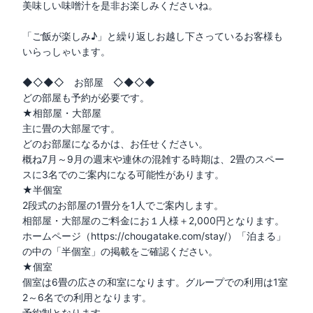
美味しい味噌汁を是非お楽しみくださいね。

「ご飯が楽しみ♪」と繰り返しお越し下さっているお客様も
いらっしゃいます。

◆◇◆◇　お部屋　◇◆◇◆

どの部屋も予約が必要です。

★相部屋・大部屋

主に畳の大部屋です。

どのお部屋になるかは、お任せください。

概ね7月～9月の週末や連休の混雑する時期は、2畳のスペー
スに3名でのご案内になる可能性があります。

★半個室

2段式のお部屋の1畳分を1人でご案内します。

相部屋・大部屋のご料金にお１人様＋2,000円となります。

ホームページ（https://chougatake.com/stay/）「泊まる」
の中の「半個室」の掲載をご確認ください。

★個室

個室は6畳の広さの和室になります。グループでの利用は1室
2～6名での利用となります。

予約制となります。
