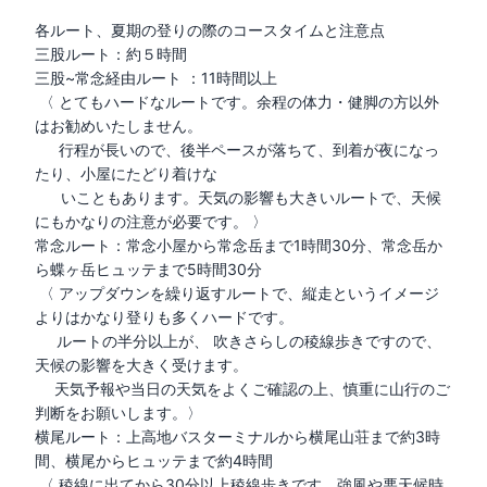
各ルート、夏期の登りの際のコースタイムと注意点

三股ルート：約５時間

三股~常念経由ルート ：11時間以上　　

 〈 とてもハードなルートです。余程の体力・健脚の方以外
はお勧めいたしません。

　  行程が長いので、後半ペースが落ちて、到着が夜になっ
たり、小屋にたどり着けな 

      いこともあります。天気の影響も大きいルートで、天候
にもかなりの注意が必要です。 〉

常念ルート：常念小屋から常念岳まで1時間30分、常念岳か
ら蝶ヶ岳ヒュッテまで5時間30分

 〈 アップダウンを繰り返すルートで、縦走というイメージ
よりはかなり登りも多くハードです。

     ルートの半分以上が、 吹きさらしの稜線歩きですので、
天候の影響を大きく受けます。 

　 天気予報や当日の天気をよくご確認の上、慎重に山行のご
判断をお願いします。〉

横尾ルート：上高地バスターミナルから横尾山荘まで約3時
間、横尾からヒュッテまで約4時間

 〈 稜線に出てから30分以上稜線歩きです。強風や悪天候時