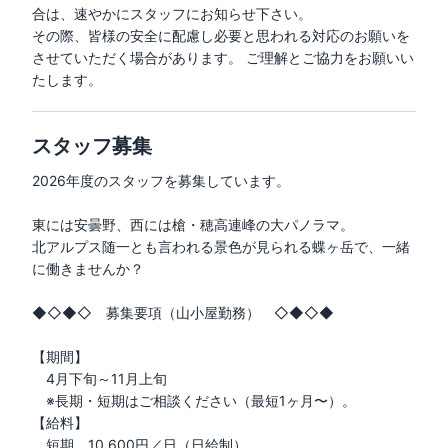
合は、速やかにスタッフにお知らせ下さい。

その際、皆様の安全に配慮し必要と思われる対応のお願いを
させていただく場合があります。 ご理解とご協力をお願いい
たします。
スタッフ募集
2026年度のスタッフを募集しています。

東には安曇野、西には槍・穂高連峰の大パノラマ。

北アルプス随一とも言われる景色が見られる蝶ヶ岳で、一緒
に働きませんか？

◆◇◆◇　募集要項（山小屋勤務）　◇◆◇◆ 

【期間】

　4月下旬～11月上旬

　※長期・短期はご相談ください（最短1ヶ月〜）。

【給料】　　

　短期　10,600円／日（日給制）
