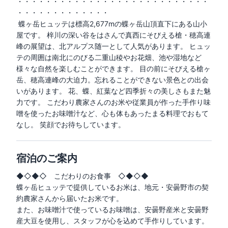
・・・・・・・・・・・・・・・・・・・・・・・・・・・
・・・・・・・・・・・・・
蝶ヶ岳ヒュッテは標高2,677mの蝶ヶ岳山頂直下にある山小
屋です。 梓川の深い谷をはさんで真西にそびえる槍・穂高連
峰の展望は、北アルプス随一として人気があります。 ヒュッ
テの周囲は南北にのびる二重山稜やお花畑、池や湿地など
様々な自然を楽しむことができます。 目の前にそびえる槍ヶ
岳、穂高連峰の大迫力。忘れることができない景色との出会
いがあります。 花、蝶、紅葉など四季折々の美しさもまた魅
力です。 こだわり農家さんのお米や従業員が作った手作り味
噌を使ったお味噌汁など、心も体もあったまる料理でおもて
なし。 笑顔でお待ちしています。
宿泊のご案内
◆◇◆◇　こだわりのお食事　◇◆◇◆

蝶ヶ岳ヒュッテで提供しているお米は、地元・安曇野市の契
約農家さんから届いたお米です。

また、お味噌汁で使っているお味噌は、安曇野産米と安曇野
産大豆を使用し、スタッフが心を込めて手作りしています。
