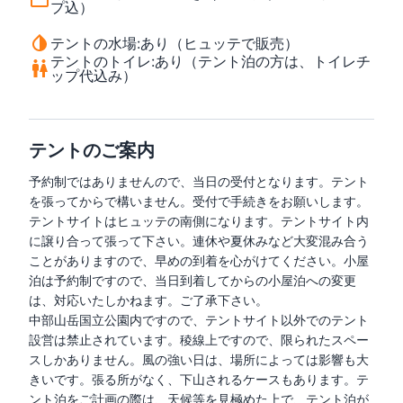
プ込）
テントの水場
:
あり（ヒュッテで販売）
テントのトイレ
:
あり（テント泊の方は、トイレチ
ップ代込み）
テントのご案内
予約制ではありませんので、当日の受付となります。テント
を張ってからで構いません。受付で手続きをお願いします。

テントサイトはヒュッテの南側になります。テントサイト内
に譲り合って張って下さい。連休や夏休みなど大変混み合う
ことがありますので、早めの到着を心がけてください。小屋
泊は予約制ですので、当日到着してからの小屋泊への変更
は、対応いたしかねます。ご了承下さい。

中部山岳国立公園内ですので、テントサイト以外でのテント
設営は禁止されています。稜線上ですので、限られたスペー
スしかありません。風の強い日は、場所によっては影響も大
きいです。張る所がなく、下山されるケースもあります。テ
ント泊をご計画の際は、天候等を見極めた上で、テント泊が