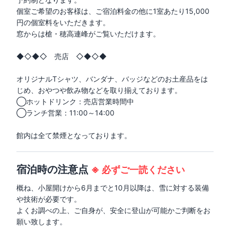
個室ご希望のお客様は、ご宿泊料金の他に1室あたり15,000
円の個室料をいただきます。

窓からは槍・穂高連峰がご覧いただけます。

◆◇◆◇　売店　◇◆◇◆

オリジナルTシャツ、バンダナ、バッジなどのお土産品をは
じめ、おやつや飲み物などを取り揃えております。

◯ホットドリンク：売店営業時間中

◯ランチ営業：11:00～14:00

館内は全て禁煙となっております。
宿泊時の注意点
※
必ずご一読ください
概ね、小屋開けから6月までと10月以降は、雪に対する装備
や技術が必要です。

よくお調べの上、ご自身が、安全に登山が可能かご判断をお
願い致します。
