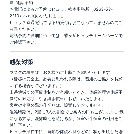
🟢  電話予約

お電話によるご予約はヒュッテ松本事務所（0263-58-
2210）へお願いいたします。

ヒュッテ直通電話では予約受付はおこなっていませんのでご
注意ください。

電話予約の詳細については、蝶ヶ岳ヒュッテホームページで
ご確認下さい。
感染対策
マスクの着用は、お客様のご判断でお願いいたします。

（皆様の安全上、必要と思われる際は、着用のご協力をお願
いする場合がございます。）

山岳地域での医療体制をご考慮いただき、体調管理や体調不
良時の対応は、引き続き慎重にお願いいたします。

客室や食事の際の仕切りは、設置しておりません。

混雑時期は、2畳に3人の割合でご案内の日もございます。気
になる方は、混雑時期を避けるか、個室や半個室の利用をご
検討下さい。

ヒュッテ滞在中に、発熱や体調不良などの症状が出現した場