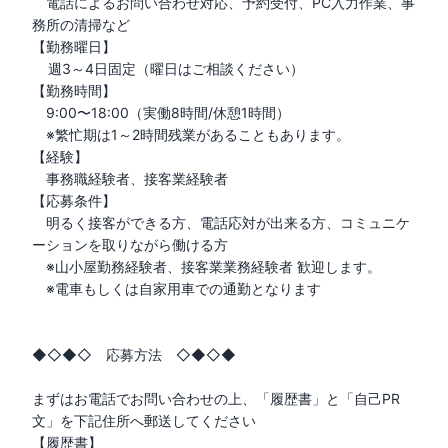
　電話によるお問い合わせ対応、予約受付、PC入力作業、事
務所の清掃など

【勤務曜日】

	週3～4日固定（曜日はご相談ください）

【勤務時間】

　9:00〜18:00（実働8時間/休憩1時間）

　※繁忙期は1～2時間残業があることもあります。

【経験】

　事務職経験者、接客業経験者

【応募条件】

　明るく接客ができる方、電話応対が出来る方、コミュニケ
ーションを取りながら働ける方

　※山小屋勤務経験者、接客業業務経験者 歓迎します。

　※電車もしくは自家用車での通勤となります

◆◇◆◇　応募方法　◇◆◇◆ 

まずはお電話でお問い合わせの上、「履歴書」と「自己PR
文」を下記住所へ郵送してください

【履歴書】
