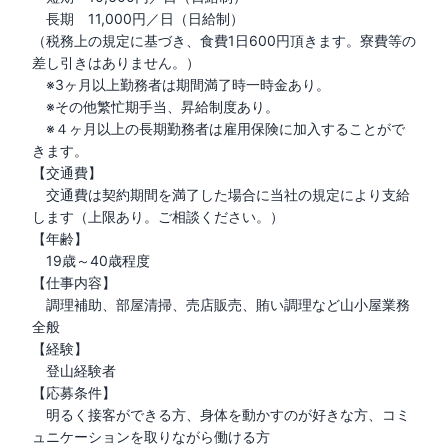
　長期　11,000円／日（日給制）

（税務上の規定に基づき、食費1日600円頂きます。寮費等の
差し引きはありません。）

　※3ヶ月以上勤務者は期間満了時一時金あり。

　※その他繁忙期手当、昇給制度あり。

　※４ヶ月以上の長期勤務者は雇用保険に加入することがで
きます。

【交通費】

　交通費は契約期間を満了した場合に当社の規定により支給
します（上限あり。ご相談ください。）

【年齢】

　19歳～40歳程度

【仕事内容】

　調理補助、部屋清掃、売店販売、賄い調理など山小屋業務
全般

【経験】

　登山経験者

【応募条件】

　明るく接客ができる方、身体を動かすのが好きな方、コミ
ュニケーションを取りながら働ける方
