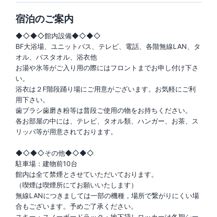
宿泊のご案内
◆◇◆◇館内設備◆◇◆◇

BF大浴場、ユニットバス、テレビ、電話、各階無線LAN、タ
オル、バスタオル、浴衣他

お湯や氷等がご入り用の際にはフロントまでお申し付け下さ
い。

浴衣は２F階段踊り場にご用意がございます。お気軽にご利
用下さい。

歯ブラシ歯磨き粉等は普段ご使用の物をお持ちください。

各お部屋の中には、テレビ、タオル類、ハンガー、お茶、ス
リッパ等が用意されております。

◆◇◆◇その他◆◇◆◇

駐車場：建物前10台

館内は全て禁煙とさせていただいております。

（喫煙は喫煙所にてお願いいたします）

無線LANにつきましては一部の機種，場所で繋がりにくい場
合もございます。予めご了承ください。

スキー・スノーボードラック・地下貸しロッカーは冬期シー