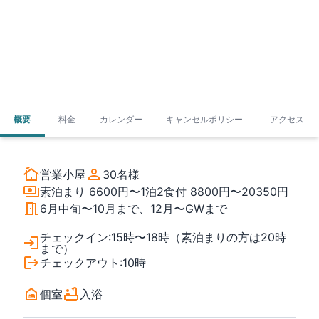
概要
料金
カレンダー
キャンセルポリシー
アクセス
営業小屋
30
名様
素泊まり
6600円〜
1泊2食付
8800円〜20350円
6月中旬〜10月まで、12月〜GWまで
チェックイン
:
15時〜18時（素泊まりの方は20時
まで）
チェックアウト
:
10時
個室
入浴