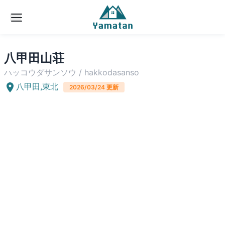
八甲田山荘
ハッコウダサンソウ
/
hakkodasanso
八甲田
,
東北
2026/03/24
更新