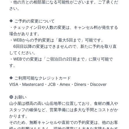
・他の方との相部屋になる可能性がございます。ご了承くだ
さい。

🔶 ご予約の変更について

・チェックイン日や人数の変更は、キャンセル料が発生する
場合があります。

・WEBからの予約変更は「最大5回まで」可能です。

　6回目以降の変更はできませんので、新たに予約を取り直
してください。

・WEBでの変更は「ご宿泊日の2日前まで」に限り可能で
す。

🔶 ご利用可能なクレジットカード

VISA・Mastercard・JCB・Amex・Diners・Discover

🔴 お願い

山小屋は標高の高い山岳地帯に位置しており、食材の搬入や
スタッフの確保など、営業準備には多大な手間とコストがか
かります。

そのため、無断キャンセルや直前での予約変更は、他のお客
様への影響はもちろん、現地の運営にも大きな支障をきたす