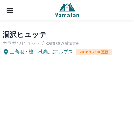
涸沢ヒュッテ
カラサワヒュッテ
/
karasawahutte
上高地・槍・穂高
,
北アルプス
2026/07/14
更新