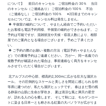
について】
前日のキャンセル ご宿泊料金の 30％ 当日
のキャンセル（ご連絡あり） ご宿泊料金の 100％ 不泊
（ご連絡なし） ご宿泊料金の 100％ ※2日前までのキャン
セルについては、キャンセル料は発生しません。
🔶
半個室の確約について 、やまたん経由でご予約いただい
たお客様も電話予約同様、半個室の確約ができかねます。 ご
予約は可能ですが、混雑状況や天候・収容人数により、相部
屋でのご案内となる場合がございます。予めご了承くださ
い。
🔶 ご予約の際のお願い 複数の方法（電話予約＋やまたんな
ど）での重複予約はご遠慮ください。 万が一、同一名義での
複数予約が確認された場合は、事前連絡なく両方をキャンセ
ルさせていただく場合がございます。
北アルプスの中心部、標高約2,300mに広がる壮大な涸沢カ
ール。 その圧倒的なスケールと美しさを間近に感じられる特
等席に建つのが、私たち涸沢ヒュッテです。 春はまだ雪の残
る静寂の山肌に生命が芽吹き、 夏は清涼な風と満天の星空
が、訪れる人の心を癒します。 そして秋には、モルゲンロー
トに染まる日本一とも称される紅葉の大パノラマが広がりま