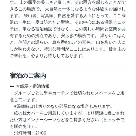
す。 山の四季の美しさと厳しさ、その両方を感じることがで
きるこの場所で、 大自然と一体になるような体験をお届けし
ます。 登山者、写真家、自然を愛する人々にとって、ここ涸
沢は一生に一度は訪れたい聖地。 その中心にある涸沢ヒュッ
テは、単なる宿泊施設ではなく、 この美しい時間と空間を共
有するための拠点であり、安らぎの場所です。 温かいごはん
と、仲間との語らい、息を呑むほどの景色。 山を歩いた人に
しか味わえない、特別な時間がここにはあります。 皆さまの
ご来荘を、心よりお待ちしております。
宿泊のご案内
🛏 お部屋・宿泊情報

・グループごとに壁やカーテンで仕切られたスペースをご用
意しています。

　※混雑時は仕切りのない部屋になる場合もあります。

・紙の枕カバーをご用意していますが、より清潔に過ごされ
たい方はインナーシーツなどをご持参ください（ヒュッテで
も販売あり）。

・消灯時間：21:00
