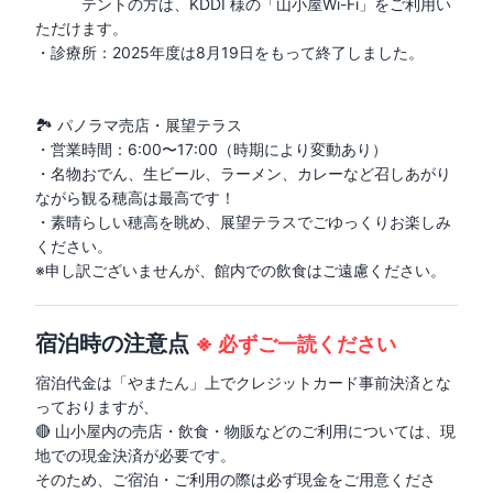
　　　テントの方は、KDDI 様の「山小屋Wi-Fi」をご利用い
ただけます。

・診療所：2025年度は8月19日をもって終了しました。

🏞 パノラマ売店・展望テラス

・営業時間：6:00〜17:00（時期により変動あり）

・名物おでん、生ビール、ラーメン、カレーなど召しあがり
ながら観る穂高は最高です！

・素晴らしい穂高を眺め、展望テラスでごゆっくりお楽しみ
ください。

※申し訳ございませんが、館内での飲食はご遠慮ください。
宿泊時の注意点
※
必ずご一読ください
宿泊代金は「やまたん」上でクレジットカード事前決済とな
っておりますが、

🔴 山小屋内の売店・飲食・物販などのご利用については、現
地での現金決済が必要です。

そのため、ご宿泊・ご利用の際は必ず現金をご用意くださ