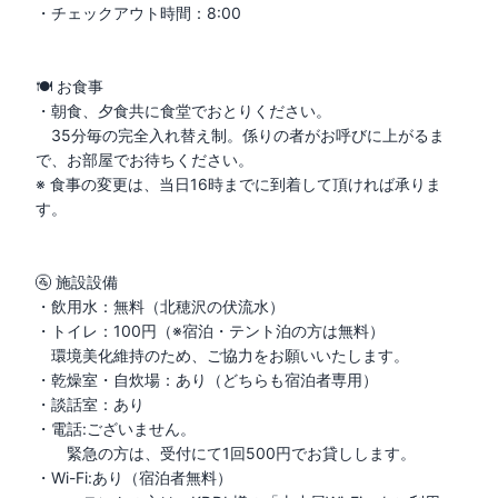
・チェックアウト時間：8:00

🍽 お食事

・朝食、夕食共に食堂でおとりください。

　35分毎の完全入れ替え制。係りの者がお呼びに上がるま
で、お部屋でお待ちください。

※ 食事の変更は、当日16時までに到着して頂ければ承りま
す。

🚰 施設設備

・飲用水：無料（北穂沢の伏流水）

・トイレ：100円（※宿泊・テント泊の方は無料）

　環境美化維持のため、ご協力をお願いいたします。

・乾燥室・自炊場：あり（どちらも宿泊者専用）

・談話室：あり

・電話:ございません。

　　緊急の方は、受付にて1回500円でお貸しします。

・Wi-Fi:あり（宿泊者無料）
