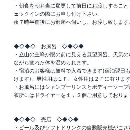
・朝食を朝弁当に変更して前日にお渡しすること
ェックインの際にお申し付け下さい。

夜７時半前後にお部屋へ伺いし、お渡し致します。
◆◇◆◇　お風呂　◇◆◇◆

・立山の主峰が眼の前に見える展望風呂。天気の
ながら疲れた体を温められます。

・宿泊のお客様は無料で入浴できます(宿泊翌日
けます)。男性用は１Ｆ、女性用は２Ｆに有ります
・お風呂にはシャンプーリンスとボディーソープ
衣所にはドライヤーを１，２個ご用意しております
◆◇◆◇　売店　◇◆◇◆

・ビール及びソフトドリンクの自動販売機がござい