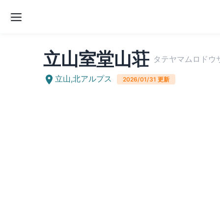
立山室堂山荘
タテヤマムロドウ
立山
,
北アルプス
2026/01/31
更新