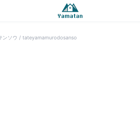
サンソウ
/
tateyamamurodosanso