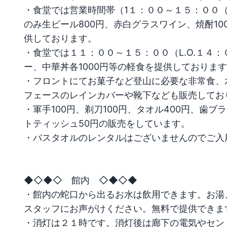
・食堂では営業時間帯（1１：００～１５：００（
のみ生ビール800円、赤白グラスワイン、焼酎100
供しております。

・食堂では１１：００～１５：００（L.O.１４
ー、中華丼各1000円等の軽食を提供しております
・フロントにてお菓子など登山に必要な非常食、
フェースのレインカバーや靴下なども販売しており
・軍手100円、剃刀100円、タオル400円、歯ブ
トティッシュ50円の販売をしています。

・バスタオルのレンタルはございませんのでご入
◆◇◆◇　館内　◇◆◇◆

・館内の蛇口から出るお水は飲用できます。お湯
スタッフにお声がけください。無料で提供できます
・消灯は２１時です。消灯後は廊下の電気やセン