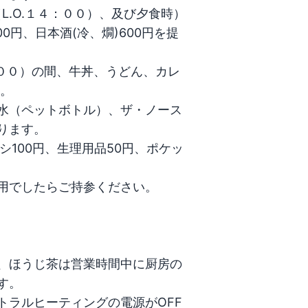
L.O.１４：００）、及び夕食時）
0円、日本酒(冷、燗)600円を提
：００）の間、牛丼、うどん、カレ
。

水（ペットボトル）、ザ・ノース
ます。

ラシ100円、生理用品50円、ポケッ
用でしたらご持参ください。

、ほうじ茶は営業時間中に厨房の
。

トラルヒーティングの電源がOFF