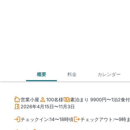
概要
料金
カレンダー
営業小屋
100
名様
素泊まり
9900円〜
1泊2食付
2026年4月15日〜11月3日
チェックイン
:
14〜18時頃
チェックアウト
:
〜9時