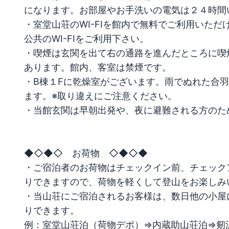
になります。お部屋やお手洗いの電気は２４時間
・室堂山荘のWI-FIを館内で無料でご利用いた
公共のWI-FIをご利用下さい。

・喫煙は玄関を出て右の通路を進んだところに喫
あります。館内、客室は禁煙です。

・B棟１Fに乾燥室がございます。雨でぬれた合
ます。※取り違えにご注意ください。

・当館玄関は早朝出発や、夜に避難される方のため
◆◇◆◇　お荷物　◇◆◇◆

・ご宿泊者のお荷物はチェックイン前、チェック
りできますので、荷物を軽くして登山をお楽しみい
・当山荘にご宿泊されるお客様は、数日他の小屋
りできます。

例：室堂山荘泊（荷物デポ）⇒内蔵助山荘泊⇒剱